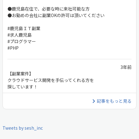
●鹿児島在住で、必要な時に来社可能な方
●お勤めの会社に副業OKの許可は頂いてください
#鹿児島ＩＴ副業
#求人鹿児島
#プログラマー
#PHP
3年前
【副業案件】
クラウドサービス開発を手伝ってくれる方を
探しています！
グループウェアへのブックマーク機能追加
記事をもっと見る
https://sesh.co.jp/cms/case/detail/case_id/7
●鹿児島在住で、必要な時に来社可能な方
Tweets by sesh_inc
●お勤めの会社に副業OKの許可は頂いてください