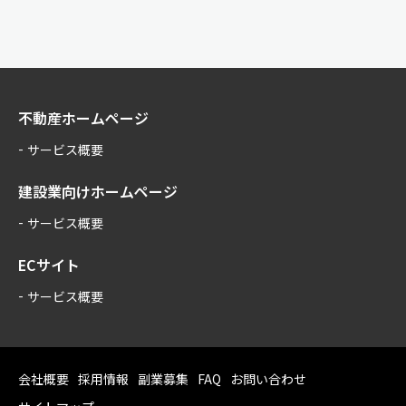
#鹿児島ＩＴ副業
#求人鹿児島
#プログラマー
#PHP
不動産ホームページ
3年前
サービス概要
【副業案件】
クラウドサービス開発を手伝ってくれる方を
探しています！
建設業向けホームページ
サービス概要
クラウドサービスのアクティブユーザー分析機能開発
ECサイト
https://sesh.co.jp/cms/case/detail/case_id/6
サービス概要
●鹿児島在住で、必要な時に来社可能な方
●お勤めの会社に副業OKの許可は頂いてください
#鹿児島ＩＴ副業
会社概要
#求人鹿児島
採用情報
副業募集
FAQ
お問い合わせ
#プログラマー