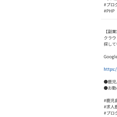
#プロ
#PHP
【副業
クラウ
探して
Goo
https:
●鹿児
●お勤
#鹿児
#求人
#プロ