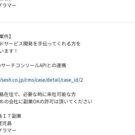
グラマー
案件】
ドサービス開発を手伝ってくれる方を
います！
gleサーチコンソールAPIとの連携
//sesh.co.jp/cms/case/detail/case_id/2
島在住で、必要な時に来社可能な方
めの会社に副業OKの許可は頂いてください
島ＩＴ副業
鹿児島
グラマー