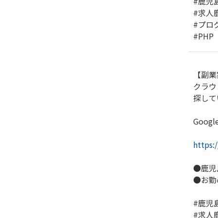
#鹿児
#求人
#プロ
#PHP
【副業
クラウ
探して
Goog
https:
●鹿児
●お勤
#鹿児
#求人