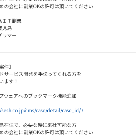
めの会社に副業OKの許可は頂いてください
島ＩＴ副業
鹿児島
グラマー
案件】
ドサービス開発を手伝ってくれる方を
います！
プウェアへのブックマーク機能追加
//sesh.co.jp/cms/case/detail/case_id/7
島在住で、必要な時に来社可能な方
めの会社に副業OKの許可は頂いてください