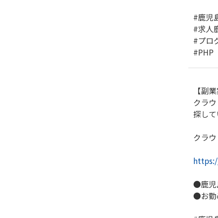
#鹿児
#求人
#プロ
#PHP
【副業
クラウ
探して
クラウ
https:
●鹿児
●お勤