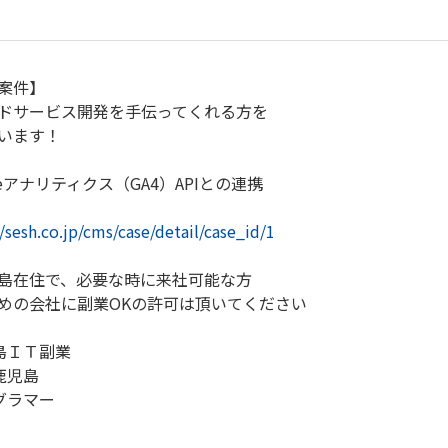
案件】
ドサービス開発を手伝ってくれる方を
います！
leアナリティクス（GA4）APIとの連携
//sesh.co.jp/cms/case/detail/case_id/1
島在住で、必要な時に来社可能な方
めの会社に副業OKの許可は頂いてください
島ＩＴ副業
鹿児島
グラマー