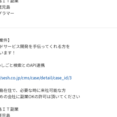
島ＩＴ副業
鹿児島
グラマー
案件】
ドサービス開発を手伝ってくれる方を
います！
leしごと検索とのAPI連携
//sesh.co.jp/cms/case/detail/case_id/3
島在住で、必要な時に来社可能な方
めの会社に副業OKの許可は頂いてください
島ＩＴ副業
鹿児島