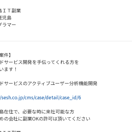
島ＩＴ副業
鹿児島
グラマー
案件】
ドサービス開発を手伝ってくれる方を
います！
ドサービスのアクティブユーザー分析機能開発
//sesh.co.jp/cms/case/detail/case_id/6
島在住で、必要な時に来社可能な方
めの会社に副業OKの許可は頂いてください